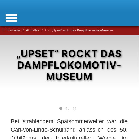
Startseite
Aktuelles
/
„Upset“ rockt das Dampflokomotiv-Museum
„UPSET“ ROCKT DAS
DAMPFLOKOMOTIV-
MUSEUM
Bei strahlendem Spätsommerwetter war die
Carl-von-Linde-Schulband anlässlich des 50.
Jubiläums der Interkulturellen Woche im