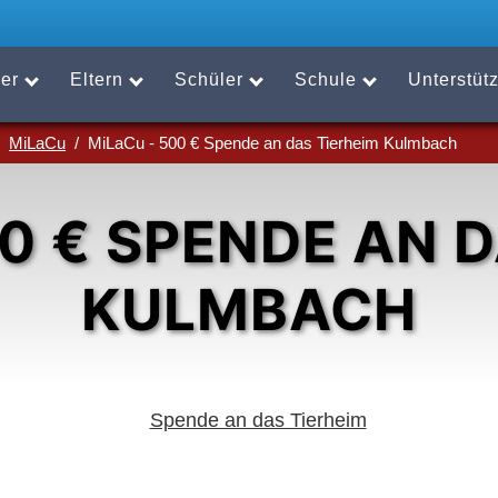
er
Eltern
Schüler
Schule
Unterstüt
MiLaCu
MiLaCu - 500 € Spende an das Tierheim Kulmbach
0 € SPENDE AN 
KULMBACH